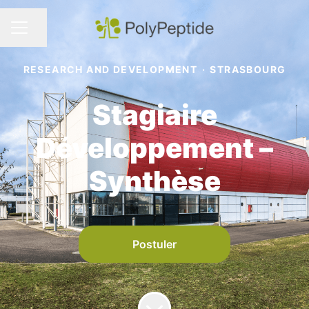
Partager la page
MENU CARRIÈRE
RESEARCH AND DEVELOPMENT
·
STRASBOURG
Stagiaire
Développement –
Synthèse
Postuler