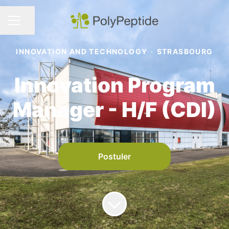
Partager la page
MENU CARRIÈRE
INNOVATION AND TECHNOLOGY
·
STRASBOURG
Innovation Program
Manager - H/F (CDI)
Postuler