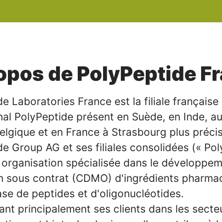
opos de PolyPeptide F
e Laboratories France est la filiale français
nal PolyPeptide présent en Suède, en Inde, a
Belgique et en France à Strasbourg plus préci
e Group AG et ses filiales consolidées (« Po
 organisation spécialisée dans le développem
on sous contrat (CDMO) d'ingrédients pharma
ase de peptides et d'oligonucléotides.
nt principalement ses clients dans les secte