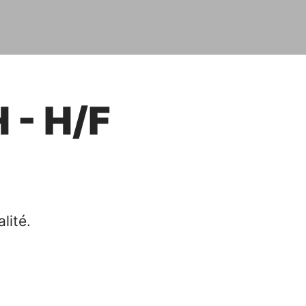
 - H/F
lité.