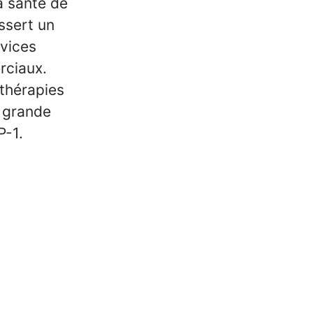
a santé de
ssert un
rvices
rciaux.
 thérapies
 grande
P-1.