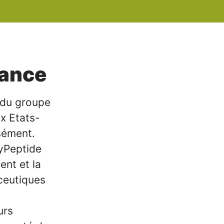
rance
e du groupe
ux Etats-
sément.
lyPeptide
ent et la
ceutiques
urs