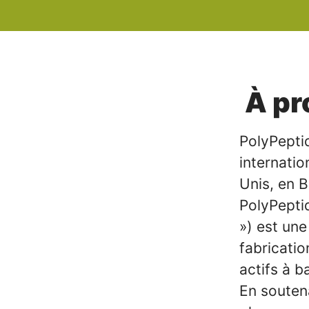
À pr
PolyPeptid
internatio
Unis, en 
PolyPeptid
») est une
fabricati
actifs à b
En soutena