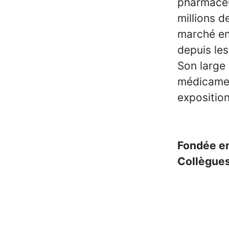
pharmaceut
millions d
marché en 
depuis le
Son large 
médicamen
expositio
Fondée e
Collègue